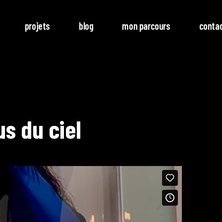
projets
blog
mon parcours
conta
us du ciel