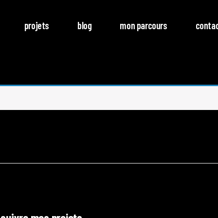
projets
blog
mon parcours
conta
 suivre mes projets