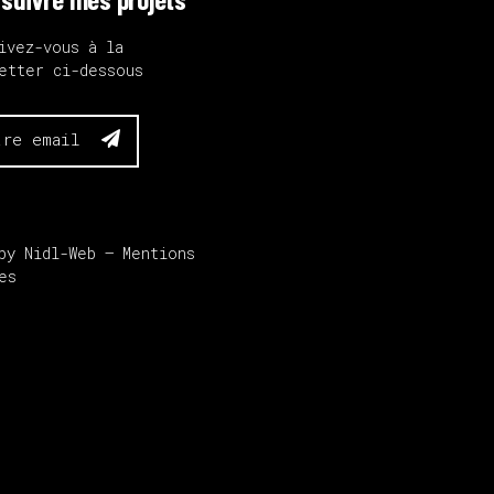
ivez-vous à la
etter ci-dessous

by Nidl-Web – Mentions
es