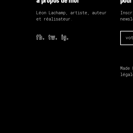
Léon Lachamp, artiste, auteur
Inscr
et réalisateur.
newsl
fb.
tw.
ig.
Made 
légal