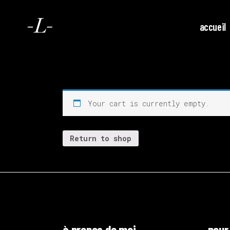
accueil
Your cart is currently empty.
Return to shop
à propos de moi
pour